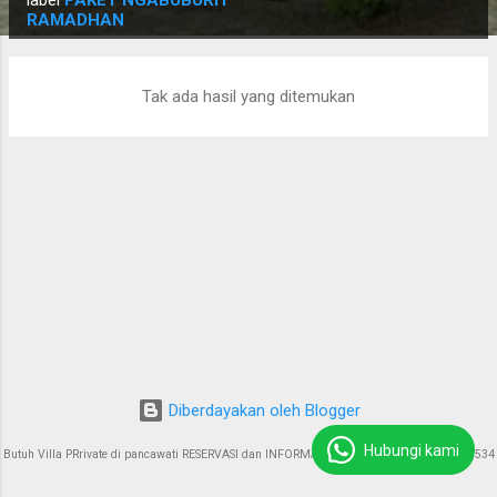
o
label
PAKET NGABUBURIT
RAMADHAN
s
t
i
Tak ada hasil yang ditemukan
n
g
a
n
Diberdayakan oleh Blogger
Hubungi kami
Butuh Villa PRrivate di pancawati RESERVASI dan INFORMASI : 085774223718 / 0818153534