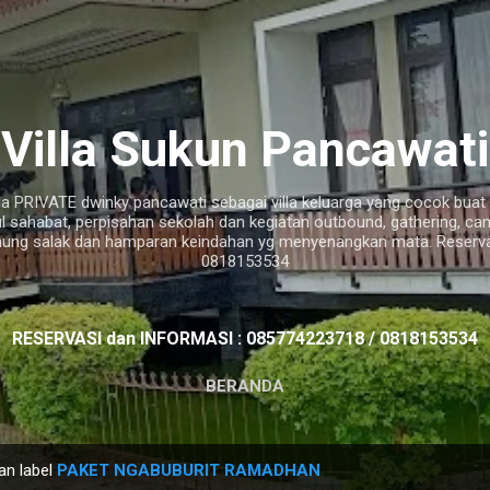
Langsung ke konten utama
Villa Sukun Pancawati
a PRIVATE dwinky pancawati sebagai villa keluarga yang cocok buat ac
ul sahabat, perpisahan sekolah dan kegiatan outbound, gathering, c
ung salak dan hamparan keindahan yg menyenangkan mata. Reservas
0818153534
RESERVASI dan INFORMASI : 085774223718 / 0818153534
BERANDA
an label
PAKET NGABUBURIT RAMADHAN