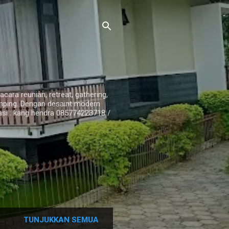
ara reunian, retreat, gathering,
amping. Dengan desaint modern
i : kang hendra 085774223718 /
TUNJUKKAN SEMUA