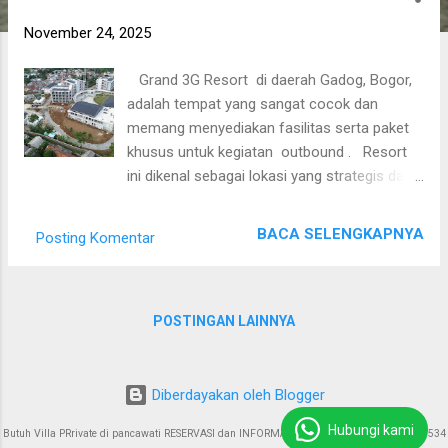
o
s
November 24, 2025
t
i
Grand 3G Resort di daerah Gadog, Bogor,
adalah tempat yang sangat cocok dan
n
memang menyediakan fasilitas serta paket
g
khusus untuk kegiatan outbound . Resort
a
ini dikenal sebagai lokasi yang strategis dan
n
mudah diakses dari pintu keluar tol Gadog,
serta menawarkan pemandangan tiga
BACA SELENGKAPNYA
Posting Komentar
gunung (Salak, Pangrango, dan Geulis) yang
indah, menjadikannya suasana yang sejuk
dan nyaman untuk kegiatan luar ruangan.
Fasilitas Outbound & Gathering Grand 3G
POSTINGAN LAINNYA
Resort memiliki fasilitas lengkap yang
mendukung berbagai jenis kegiatan
kelompok, antara lain: Lapangan Luas:
Diberdayakan oleh Blogger
Tersedia lapangan rumput yang luas untuk
Hubungi kami
Butuh Villa PRrivate di pancawati RESERVASI dan INFORMASI : 085774223718 / 0818153534
berbagai permainan dan aktivitas outbound ,