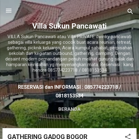
Langsung ke konten utama
Villa Sukun Pancawati
VILLA Sukun Pancawati atau Villa PRIVATE dwinky pancawati
sebagai villa keluarga yang cocok buat acara reunian, retreat,
gathering, picknik keluarga, Acara kumpul sahabat, perpisahan
sekolah dan kegiatan outbound, gathering, camping. Dengan
desaint modern pemandangan penuh melihat gunung salak dan
hamparan keindahan yg menyenangkan mata. Reservasi : kang
hendra 085774223718 / 0818153534
RESERVASI dan INFORMASI : 085774223718 /
0818153534
BERANDA
P
GATHERING GADOG BOGOR