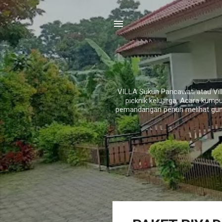
VILLA Sukun Pancawati atau Vill
picknik keluarga, Acara kump
pemandangan penuh melihat gun
P
o