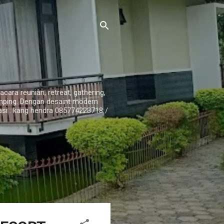
ara reunian, retreat, gathering,
amping. Dengan desaint modern
i : kang hendra 085774223718 /