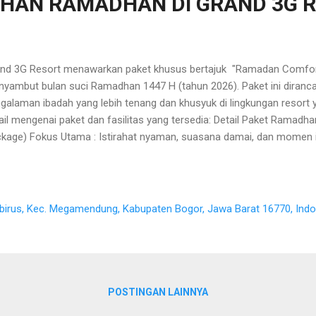
DHAN RAMADHAN DI GRAND 3G 
nd 3G Resort menawarkan paket khusus bertajuk "Ramadan Comfor
yambut bulan suci Ramadhan 1447 H (tahun 2026). Paket ini diran
galaman ibadah yang lebih tenang dan khusyuk di lingkungan resort y
ail mengenai paket dan fasilitas yang tersedia: Detail Paket Rama
kage) Fokus Utama : Istirahat nyaman, suasana damai, dan momen i
get : Cocok untuk keluarga atau kelompok yang ingin melakukan keg
abbur alam selama bulan puasa. Estimasi Harga : Mengacu pada pake
kage), harga mulai dari kisaran Rp430.000 - Rp450.000 per orang (m
cakup menginap 2 hari 1 malam serta konsumsi. Fasilitas Penduku
kabirus, Kec. Megamendung, Kabupaten Bogor, Jawa Barat 16770, Ind
modasi : Kamar ber-AC dengan pilihan view pegunungan, tersedia t
t cottage. Ruang Pertemuan : Aula/Ballroom...
POSTINGAN LAINNYA