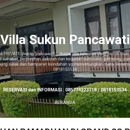
Langsung ke konten utama
Villa Sukun Pancawati
a PRIVATE dwinky pancawati sebagai villa keluarga yang cocok buat ac
ul sahabat, perpisahan sekolah dan kegiatan outbound, gathering, c
ung salak dan hamparan keindahan yg menyenangkan mata. Reservas
0818153534
RESERVASI dan INFORMASI : 085774223718 / 0818153534
BERANDA