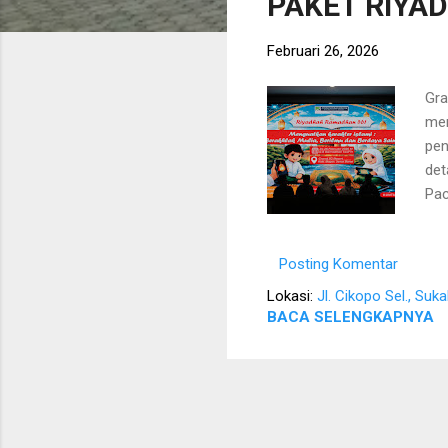
PAKET RIYA
s
t
Februari 26, 2026
i
n
Gra
men
g
pen
a
det
n
Pac
Tar
tad
Posting Komentar
Pac
men
Lokasi:
Jl. Cikopo Sel., Su
Ako
BACA SELENGKAPNYA
uni