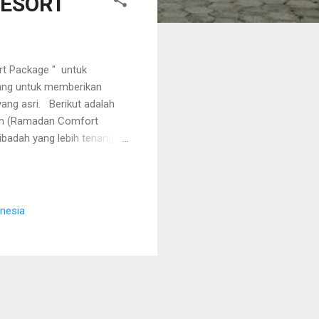
RESORT
t Package " untuk
cang untuk memberikan
ang asri. Berikut adalah
dhan (Ramadan Comfort
badah yang lebih tenang.
iatan riyadhah atau
t serupa (Retreat
inimal 30 pax) yang
ng Ibadah & Kegiatan
onesia
ipe Deluxe hingga VIP dan