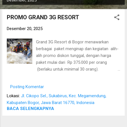
o
Desember, 2025
s
t
PROMO GRAND 3G RESORT
i
Desember 20, 2025
n
g
Grand 3G Resort di Bogor menawarkan
a
berbagai paket menginap dan kegiatan alih-
n
alih promo diskon tunggal, dengan harga
paket mulai dari Rp 375.000 per orang
(berlaku untuk minimal 30 orang).
Penawaran ini lebih berfokus pada paket
grup untuk gathering atau retreat . Detail
Posting Komentar
Penawaran dan Paket Harga Berikut adalah
Lokasi:
Jl. Cikopo Sel., Sukabirus, Kec. Megamendung,
beberapa paket yang tersedia di Grand 3G
Kabupaten Bogor, Jawa Barat 16770, Indonesia
Resort: Paket Liburan/Retreat (Minimal 30
BACA SELENGKAPNYA
orang): Rp 375.000 per orang: Menginap 2
hari 1 malam, sarapan pagi, BBQ. Fasilitas
termasuk kamar AC, water heater , handuk,