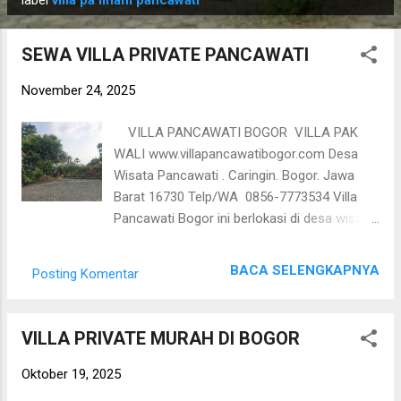
o
label
villa pa ilham pancawati
s
t
SEWA VILLA PRIVATE PANCAWATI
i
November 24, 2025
n
g
VILLA PANCAWATI BOGOR VILLA PAK
a
WALI www.villapancawatibogor.com Desa
n
Wisata Pancawati . Caringin. Bogor. Jawa
Barat 16730 Telp/WA 0856-7773534 Villa
Pancawati Bogor ini berlokasi di desa wisata
Pancawati. Kecamatan Caringin. Bogor.
Lokasi villa Pancawati ini searah dengan Kopi
BACA SELENGKAPNYA
Posting Komentar
Daong yang sedang Viral atau Farm
pancawati tepatnya di Kampoeng wisata
pancawati. Villa dengan fasilitas kamar yang
VILLA PRIVATE MURAH DI BOGOR
luas, dapur, kolam renang pribadi dan
halaman yang luas. Dengan pemandangan ke
Oktober 19, 2025
arah gunung Salak dan udara yang sejuk,