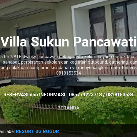
Langsung ke konten utama
Villa Sukun Pancawati
a PRIVATE dwinky pancawati sebagai villa keluarga yang cocok buat ac
ul sahabat, perpisahan sekolah dan kegiatan outbound, gathering, c
ung salak dan hamparan keindahan yg menyenangkan mata. Reservas
0818153534
RESERVASI dan INFORMASI : 085774223718 / 0818153534
BERANDA
an label
RESORT 3G BOGOR