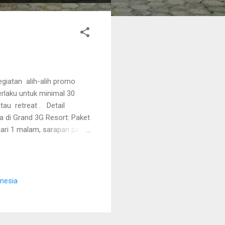
giatan alih-alih promo
erlaku untuk minimal 30
tau retreat . Detail
a di Grand 3G Resort: Paket
ari 1 malam, sarapan pagi,
o, dan pembuat kopi. Rp
litas tambahan termasuk
dan api unggun/senam pagi.
.000 per orang: Paket
onesia
k res...