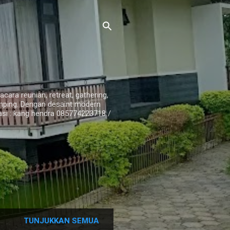
ara reunian, retreat, gathering,
amping. Dengan desaint modern
i : kang hendra 085774223718 /
TUNJUKKAN SEMUA