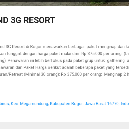
D 3G RESORT
nd 3G Resort di Bogor menawarkan berbagai paket menginap dan ke
kon tunggal, dengan harga paket mulai dari Rp 375.000 per orang (b
ng). Penawaran ini lebih berfokus pada paket grup untuk gathering a
awaran dan Paket Harga Berikut adalah beberapa paket yang tersedi
uran/Retreat (Minimal 30 orang): Rp 375.000 per orang: Menginap 2 h
. Fasilitas termasuk kamar AC, water heater , handuk, sabun, samp
.000 per orang: Menginap 2 hari 1 malam, makan 3x, snack 2x. Fasi
ggunaan aula AC, sound system, lapangan kegiatan, kolam renang, 
550.000 per orang: Paket menginap plus kegiatan outbound . Rp 600
kabirus, Kec. Megamendung, Kabupaten Bogor, Jawa Barat 16770, Ind
ginap plus Rafting. Harap dicatat bahwa harga-harga ini adalah untu