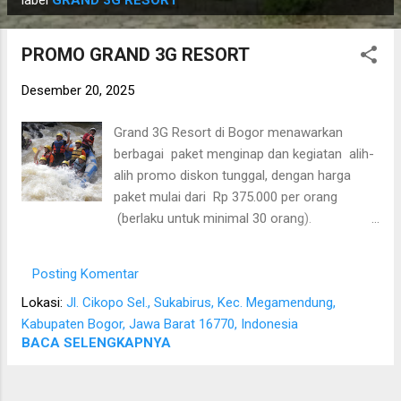
o
label
GRAND 3G RESORT
s
t
PROMO GRAND 3G RESORT
i
Desember 20, 2025
n
g
Grand 3G Resort di Bogor menawarkan
a
berbagai paket menginap dan kegiatan alih-
n
alih promo diskon tunggal, dengan harga
paket mulai dari Rp 375.000 per orang
(berlaku untuk minimal 30 orang).
Penawaran ini lebih berfokus pada paket
grup untuk gathering atau retreat . Detail
Posting Komentar
Penawaran dan Paket Harga Berikut adalah
Lokasi:
Jl. Cikopo Sel., Sukabirus, Kec. Megamendung,
beberapa paket yang tersedia di Grand 3G
Kabupaten Bogor, Jawa Barat 16770, Indonesia
Resort: Paket Liburan/Retreat (Minimal 30
BACA SELENGKAPNYA
orang): Rp 375.000 per orang: Menginap 2
hari 1 malam, sarapan pagi, BBQ. Fasilitas
termasuk kamar AC, water heater , handuk,