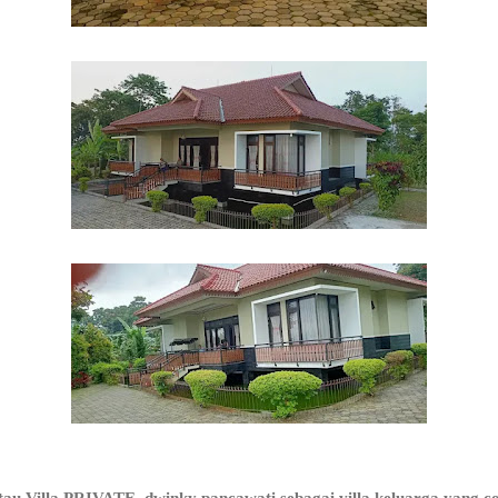
u Villa PRIVATE dwinky pancawati sebagai villa keluarga yang co