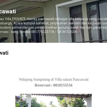
Langsung ke konten utama
cawati
u Villa PRIVATE dwinky pancawati sebagai villa keluarga yang cocok
k keluarga, Acara kumpul sahabat, perpisahan sekolah dan kegiatan ou
 modern pemandangan penuh melihat gunung salak dan hamparan ke
rvasi : kang hendra 085774223718 / 0818153534
wati
Wilujeng Sumpining di Villa sukun Pancawati
Reservasi :
0818153534