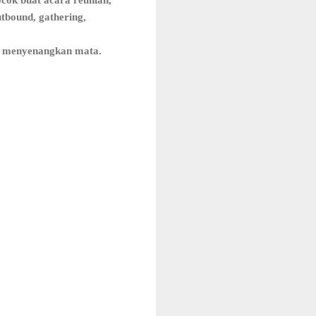
utbound, gathering,
g menyenangkan mata.
WINKY PANCAWAT