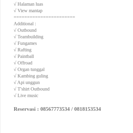
√ Halaman luas
√ View mantap
=======================
Additional :
√ Outbound
√ Teambuilding
√ Fungames
√ Rafting
√ Paintball
√ Offroad
√ Organ tunggal
√ Kambing guling
√ Api unggun
√ T'shirt Outbound
√ Live music
Reservasi : 08567773534 / 0818153534