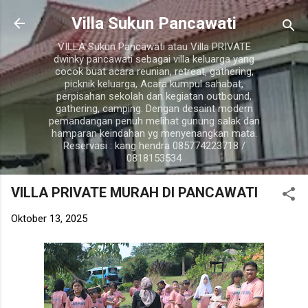
Langsung ke konten utama
Villa Sukun Pancawati
VILLA Sukun Pancawati atau Villa PRIVATE
dwinky pancawati sebagai villa keluarga yang
cocok buat acara reunian, retreat, gathering,
picknik keluarga, Acara kumpul sahabat,
perpisahan sekolah dan kegiatan outbound,
gathering, camping. Dengan desaint modern
pemandangan penuh melihat gunung salak dan
hamparan keindahan yg menyenangkan mata.
Reservasi : kang hendra 085774223718 /
0818153534
VILLA PRIVATE MURAH DI PANCAWATI
Oktober 13, 2025