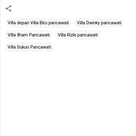
Villa depan Villa Biru pancawati
Villa Dwinky pancawati
Villa Ilham Pancawati
Villa Rizki pancawati
Villa Sukun Pancawati
K
o
m
e
n
t
a
r