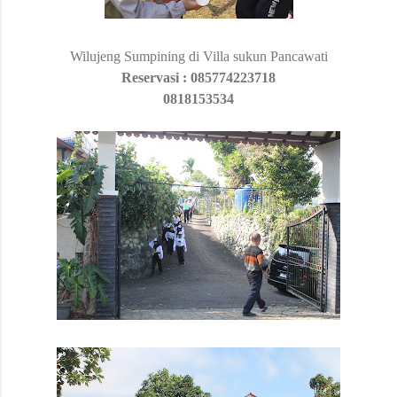
Wilujeng Sumpining di Villa sukun Pancawati
Reservasi : 085774223718
0818153534