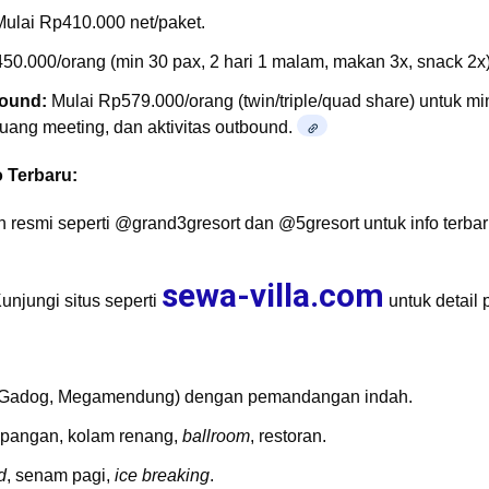
ulai Rp410.000 net/paket.
50.000/orang (min 30 pax, 2 hari 1 malam, makan 3x, snack 2x)
ound:
Mulai Rp579.000/orang (twin/triple/quad share) untuk mi
 ruang meeting, dan aktivitas outbound.
 Terbaru:
n resmi seperti @grand3gresort dan @5gresort untuk info terba
sewa-villa.com
unjungi situs seperti
untuk detail 
:
 (Gadog, Megamendung) dengan pemandangan indah.
 lapangan, kolam renang,
ballroom
, restoran.
d
, senam pagi,
ice breaking
.