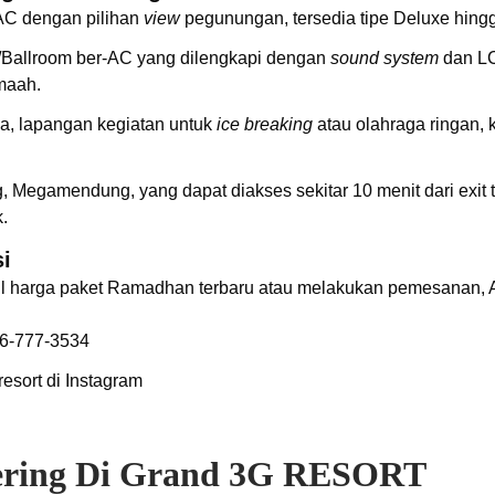
AC dengan pilihan
view
pegunungan, tersedia tipe Deluxe hingg
a/Ballroom ber-AC yang dilengkapi dengan
sound system
dan LC
amaah.
la, lapangan kegiatan untuk
ice breaking
atau olahraga ringan, 
g, Megamendung, yang dapat diakses sekitar 10 menit dari exit 
.
i
il harga paket Ramadhan terbaru atau melakukan pemesanan,
56-777-3534
esort
di Instagram
ering Di Grand 3G RESORT