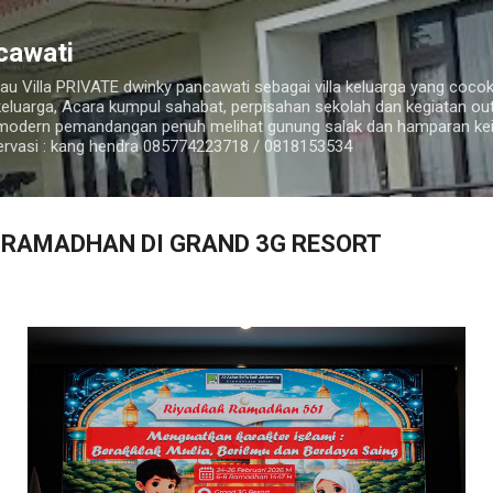
Langsung ke konten utama
cawati
u Villa PRIVATE dwinky pancawati sebagai villa keluarga yang cocok
k keluarga, Acara kumpul sahabat, perpisahan sekolah dan kegiatan ou
 modern pemandangan penuh melihat gunung salak dan hamparan ke
rvasi : kang hendra 085774223718 / 0818153534
 RAMADHAN DI GRAND 3G RESORT