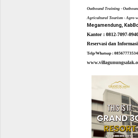
Outbound Training - Outboun
Agricultural Tourism - Agro 
Megamendung, KabBog
Kantor : 0812-7097-094
Reservasi dan Informas
Telp/Whatsap : 08567773534
www.villagunungsalak.o