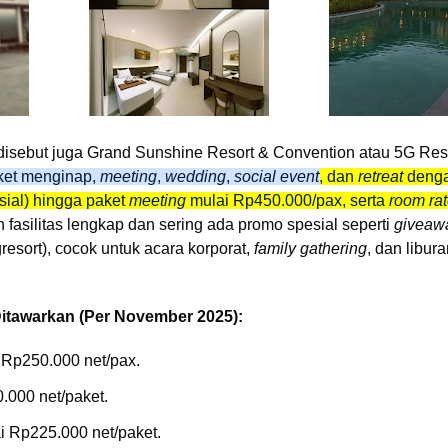
disebut juga Grand Sunshine Resort & Convention atau 5G Res
ket menginap,
meeting
,
wedding
,
social event
, dan
retreat
denga
sial) hingga paket
meeting
mulai Rp450.000/pax, serta
room ra
n fasilitas lengkap dan sering ada promo spesial seperti
giveaw
esort), cocok untuk acara korporat,
family gathering
, dan libura
itawarkan (Per November 2025):
 Rp250.000 net/pax.
.000 net/paket.
i Rp225.000 net/paket.