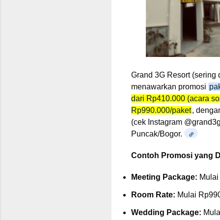
Grand 3G Resort (sering 
menawarkan promosi
pa
dari Rp410.000 (acara so
Rp990.000/paket
, denga
(cek Instagram @grand3gr
Puncak/Bogor.
Contoh Promosi yang D
Meeting Package:
Mulai
Room Rate:
Mulai Rp990
Wedding Package:
Mula