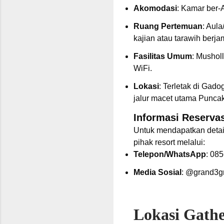
Akomodasi
: Kamar ber-
Ruang Pertemuan
: Aul
kajian atau tarawih berj
Fasilitas Umum
: Mushol
WiFi.
Lokasi
: Terletak di Gado
jalur macet utama Puncak
Informasi Reservas
Untuk mendapatkan deta
pihak resort melalui:
Telepon/WhatsApp
: 08
Media Sosial
:
@grand3gr
Lokasi Gath