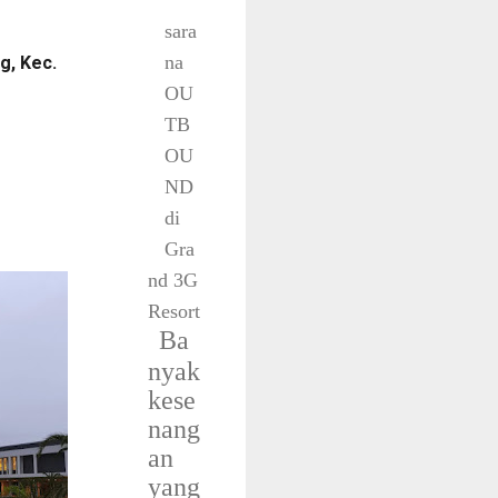
sara
na
g, Kec.
OU
TB
OU
ND
di
Gra
nd 3G
Resort
Ba
nyak
kese
nang
an
yang