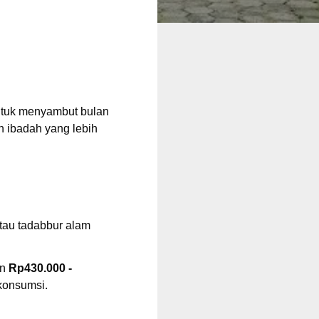
tuk menyambut bulan
 ibadah yang lebih
tau tadabbur alam
an
Rp430.000 -
konsumsi.