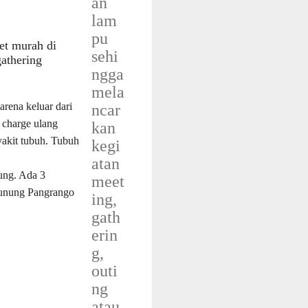
an
lam
pu
ret murah di
sehi
gathering
ngga
mela
arena keluar dari
ncar
i charge ulang
kan
akit tubuh. Tubuh
kegi
atan
ung. Ada 3
meet
Gunung Pangrango
ing,
gath
erin
g,
outi
ng
atau