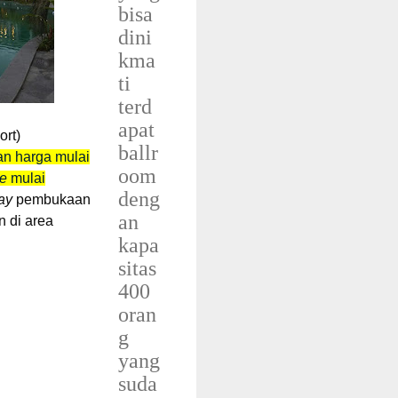
bisa
dini
kma
ti
terd
apat
ort)
ballr
n harga mulai
oom
te
mulai
deng
ay
pembukaan
an
n di area
kapa
sitas
400
oran
g
yang
suda