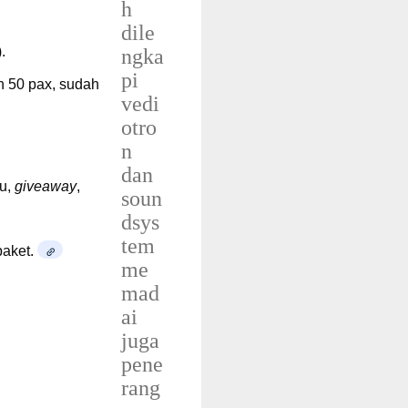
h
dile
.
ngka
pi
n 50 pax, sudah
vedi
otro
n
dan
ru,
giveaway
,
soun
dsys
tem
paket.
me
mad
ai
juga
pene
rang