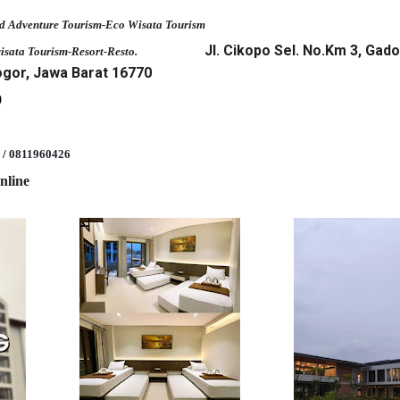
d Adventure Tourism-Eco Wisata Tourism
Jl. Cikopo Sel. No.Km 3, Gado
wisata Tourism-Resort-Resto.
or, Jawa Barat 16770
0
i
 /
0811960426
nline